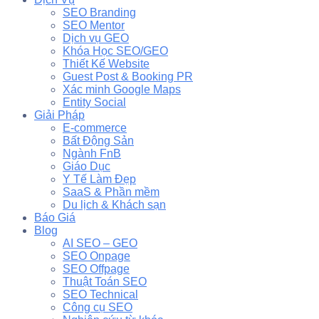
SEO Branding
SEO Mentor
Dịch vụ GEO
Khóa Học SEO/GEO
Thiết Kế Website
Guest Post & Booking PR
Xác minh Google Maps
Entity Social
Giải Pháp
E-commerce
Bất Động Sản
Ngành FnB
Giáo Dục
Y Tế Làm Đẹp
SaaS & Phần mềm
Du lịch & Khách sạn
Báo Giá
Blog
AI SEO – GEO
SEO Onpage
SEO Offpage
Thuật Toán SEO
SEO Technical
Công cụ SEO