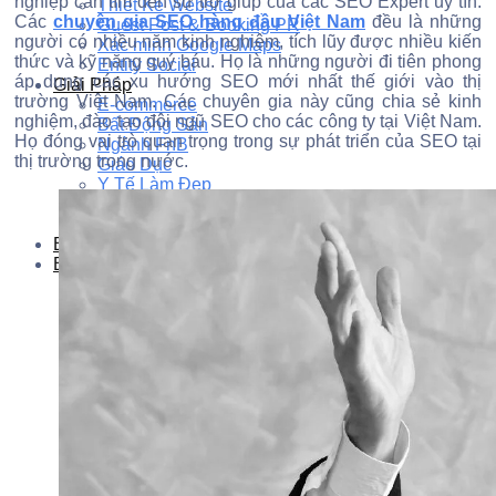
nghiệp cần tìm đến sự trợ giúp của các SEO Expert uy tín.
Thiết Kế Website
Các
chuyên gia SEO hàng đầu Việt Nam
đều là những
Guest Post & Booking PR
người có nhiều năm kinh nghiệm, tích lũy được nhiều kiến
Xác minh Google Maps
thức và kỹ năng quý báu. Họ là những người đi tiên phong
Entity Social
áp dụng các xu hướng SEO mới nhất thế giới vào thị
Giải Pháp
trường Việt Nam. Các chuyên gia này cũng chia sẻ kinh
E-commerce
nghiệm, đào tạo đội ngũ SEO cho các công ty tại Việt Nam.
Bất Động Sản
Họ đóng vai trò quan trọng trong sự phát triển của SEO tại
Ngành FnB
thị trường trong nước.
Giáo Dục
Y Tế Làm Đẹp
SaaS & Phần mềm
Du lịch & Khách sạn
Báo Giá
Blog
AI SEO – GEO
SEO Onpage
SEO Offpage
Thuật Toán SEO
SEO Technical
Công cụ SEO
Nghiên cứu từ khóa
Hướng dẫn cách làm SEO
Podcast SEO
Video GEO AI Search
Series Tự Học Semantic SEO