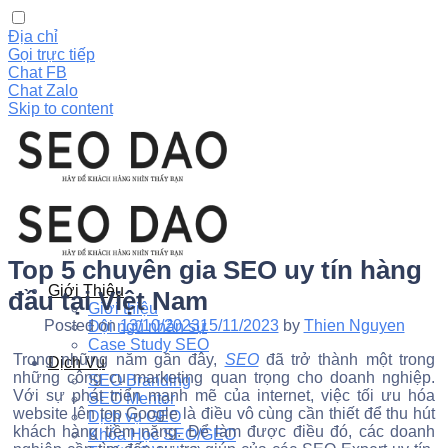
Địa chỉ
Gọi trực tiếp
Chat FB
Chat Zalo
Skip to content
Top 5 chuyên gia SEO uy tín hàng
Giới Thiệu
đầu tại Việt Nam
Giới thiệu
Posted on
13/10/2023
15/11/2023
by
Thien Nguyen
Đội ngũ nhân sự
Case Study SEO
Trong những năm gần đây,
SEO
đã trở thành một trong
Dịch Vụ
những công cụ marketing quan trọng cho doanh nghiệp.
SEO Branding
Với sự phát triển mạnh mẽ của internet, việc tối ưu hóa
SEO Mentor
website lên top Google là điều vô cùng cần thiết để thu hút
Dịch vụ GEO
khách hàng tiềm năng. Để làm được điều đó, các doanh
Khóa Học SEO/GEO