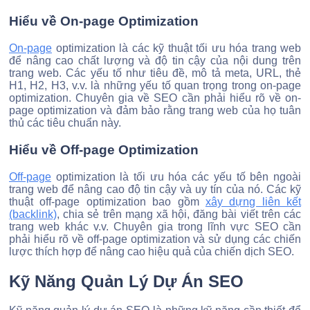
Hiểu về On-page Optimization
On-page
optimization là các kỹ thuật tối ưu hóa trang web
để nâng cao chất lượng và độ tin cậy của nội dung trên
trang web. Các yếu tố như tiêu đề, mô tả meta, URL, thẻ
H1, H2, H3, v.v. là những yếu tố quan trọng trong on-page
optimization. Chuyên gia về SEO cần phải hiểu rõ về on-
page optimization và đảm bảo rằng trang web của họ tuân
thủ các tiêu chuẩn này.
Hiểu về Off-page Optimization
Off-page
optimization là tối ưu hóa các yếu tố bên ngoài
trang web để nâng cao độ tin cậy và uy tín của nó. Các kỹ
thuật off-page optimization bao gồm
xây dựng liên kết
(backlink)
, chia sẻ trên mạng xã hội, đăng bài viết trên các
trang web khác v.v. Chuyên gia trong lĩnh vực SEO cần
phải hiểu rõ về off-page optimization và sử dụng các chiến
lược thích hợp để nâng cao hiệu quả của chiến dịch SEO.
Kỹ Năng Quản Lý Dự Án SEO