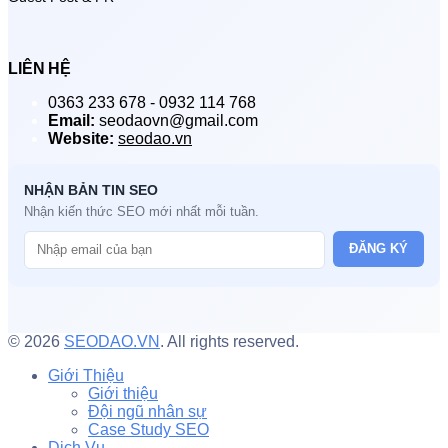
LIÊN HỆ
0363 233 678 - 0932 114 768
Email:
seodaovn@gmail.com
Website:
seodao.vn
NHẬN BẢN TIN SEO
Nhận kiến thức SEO mới nhất mỗi tuần.
ĐĂNG KÝ
© 2026
SEODAO.VN
. All rights reserved.
Giới Thiệu
Giới thiệu
Đội ngũ nhân sự
Case Study SEO
Dịch Vụ