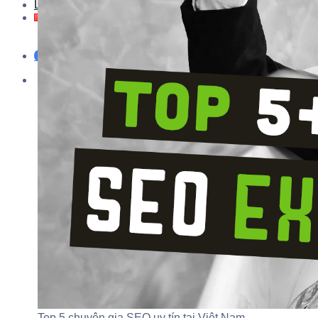
Liên Hệ
Tiếng Việt
Tiếng Việt
English
Support Now
Top 5 chuyên gia SEO uy tín tại Việt Nam