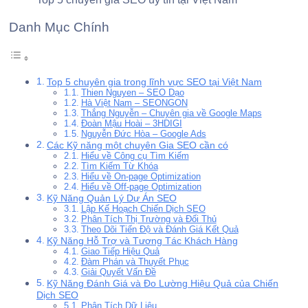
Danh Mục Chính
Top 5 chuyên gia trong lĩnh vực SEO tại Việt Nam
Thien Nguyen – SEO Dạo
Hà Việt Nam – SEONGON
Thắng Nguyễn – Chuyên gia về Google Maps
Đoàn Mậu Hoài – 3HDIGI
Nguyễn Đức Hòa – Google Ads
Các Kỹ năng một chuyên Gia SEO cần có
Hiểu về Công cụ Tìm Kiếm
Tìm Kiếm Từ Khóa
Hiểu về On-page Optimization
Hiểu về Off-page Optimization
Kỹ Năng Quản Lý Dự Án SEO
Lập Kế Hoạch Chiến Dịch SEO
Phân Tích Thị Trường và Đối Thủ
Theo Dõi Tiến Độ và Đánh Giá Kết Quả
Kỹ Năng Hỗ Trợ và Tương Tác Khách Hàng
Giao Tiếp Hiệu Quả
Đàm Phán và Thuyết Phục
Giải Quyết Vấn Đề
Kỹ Năng Đánh Giá và Đo Lường Hiệu Quả của Chiến
Dịch SEO
Phân Tích Dữ Liệu