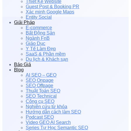
Thiết Kế Website
Guest Post & Booking PR
Xác minh Google Maps
Entity Social
Giải Pháp
E-commerce
Bất Động Sản
Ngành FnB
Giáo Dục
Y Tế Làm Đẹp
SaaS & Phần mềm
Du lịch & Khách sạn
Báo Giá
Blog
AI SEO – GEO
SEO Onpage
SEO Offpage
Thuật Toán SEO
SEO Technical
Công cụ SEO
Nghiên cứu từ khóa
Hướng dẫn cách làm SEO
Podcast SEO
Video GEO AI Search
Series Tự Học Semantic SEO