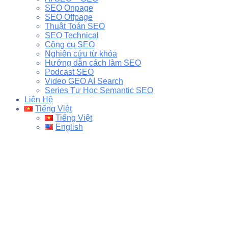
SEO Onpage
SEO Offpage
Thuật Toán SEO
SEO Technical
Công cụ SEO
Nghiên cứu từ khóa
Hướng dẫn cách làm SEO
Podcast SEO
Video GEO AI Search
Series Tự Học Semantic SEO
Liên Hệ
Tiếng Việt
Tiếng Việt
English