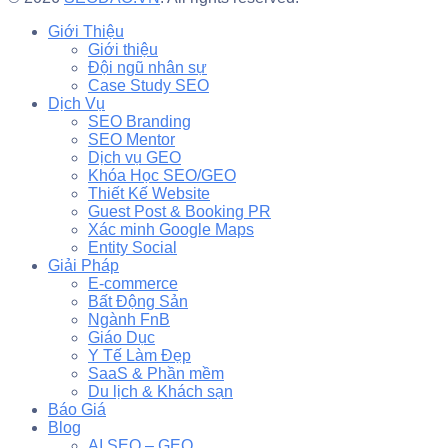
Giới Thiệu
Giới thiệu
Đội ngũ nhân sự
Case Study SEO
Dịch Vụ
SEO Branding
SEO Mentor
Dịch vụ GEO
Khóa Học SEO/GEO
Thiết Kế Website
Guest Post & Booking PR
Xác minh Google Maps
Entity Social
Giải Pháp
E-commerce
Bất Động Sản
Ngành FnB
Giáo Dục
Y Tế Làm Đẹp
SaaS & Phần mềm
Du lịch & Khách sạn
Báo Giá
Blog
AI SEO – GEO