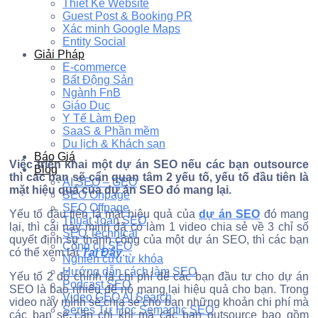
Thiết Kế Website
Guest Post & Booking PR
Xác minh Google Maps
Entity Social
Giải Pháp
E-commerce
Bất Động Sản
Ngành FnB
Giáo Dục
Y Tế Làm Đẹp
SaaS & Phần mềm
Du lịch & Khách sạn
Báo Giá
Việc triển khai một dự án SEO nếu các bạn outsource
Blog
thì các bạn sẽ cẩn quan tâm 2 yếu tố, yếu tố đầu tiên là
AI SEO – GEO
mặt hiệu quả của dự án SEO đó mang lại.
SEO Onpage
SEO Offpage
Yếu tố đầu tiên là mặt hiệu quả của
dự án SEO
đó mang
Thuật Toán SEO
lại, thì cái này mình đã có làm 1 video chia sẻ về 3 chỉ số
SEO Technical
quyết định sự thành công của một dự án SEO, thì các bạn
Công cụ SEO
có thể xem lại
Tại Đây
.
Nghiên cứu từ khóa
Hướng dẫn cách làm SEO
Yếu tố 2 đó chính là chi phí để các bạn đầu tư cho dự án
Podcast SEO
SEO là bao nhiêu để nó mang lại hiệu quả cho bạn. Trong
Video GEO AI Search
video này mình sẽ chia sẻ cho bạn những khoản chi phí mà
Series Tự Học Semantic SEO
các bạn sẽ cần chi khi mà các bạn outsource bao gồm