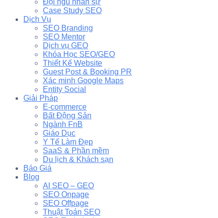
Đội ngũ nhân sự
Case Study SEO
Dịch Vụ
SEO Branding
SEO Mentor
Dịch vụ GEO
Khóa Học SEO/GEO
Thiết Kế Website
Guest Post & Booking PR
Xác minh Google Maps
Entity Social
Giải Pháp
E-commerce
Bất Động Sản
Ngành FnB
Giáo Dục
Y Tế Làm Đẹp
SaaS & Phần mềm
Du lịch & Khách sạn
Báo Giá
Blog
AI SEO – GEO
SEO Onpage
SEO Offpage
Thuật Toán SEO