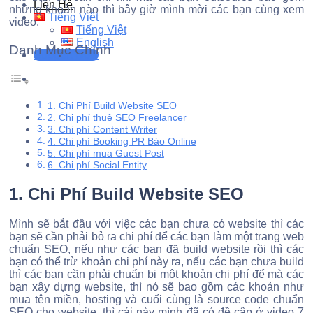
Liên Hệ
những khoản nào thì bây giờ mình mời các bạn cùng xem
Tiếng Việt
video.
Tiếng Việt
English
Danh Mục Chính
Support Now
1. Chi Phí Build Website SEO
2. Chi phí thuê SEO Freelancer
3. Chi phí Content Writer
4. Chi phí Booking PR Báo Online
5. Chi phí mua Guest Post
6. Chi phí Social Entity
1. Chi Phí Build Website SEO
Mình sẽ bắt đầu với việc các bạn chưa có website thì các
bạn sẽ cần phải bỏ ra chi phí để các bạn làm một trang web
chuẩn SEO, nếu như các bạn đã build website rồi thì các
bạn có thể trừ khoản chi phí này ra, nếu các bạn chưa build
thì các bạn cần phải chuẩn bị một khoản chi phí để mà các
bạn xây dựng website, thì nó sẽ bao gồm các khoản như
mua tên miền, hosting và cuối cùng là source code chuẩn
SEO cho website, thì cái này mình đã có đề cập ở video 7