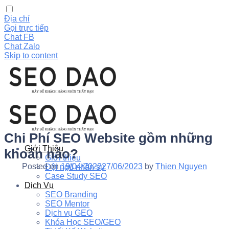
Địa chỉ
Gọi trực tiếp
Chat FB
Chat Zalo
Skip to content
Chi Phí SEO Website gồm những
Giới Thiệu
khoản nào?
Giới thiệu
Posted on
19/04/2022
27/06/2023
by
Thien Nguyen
Đội ngũ nhân sự
Case Study SEO
Dịch Vụ
SEO Branding
SEO Mentor
Dịch vụ GEO
Khóa Học SEO/GEO