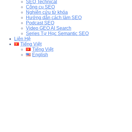
SEO Technical
Công cụ SEO
Nghiên cứu từ khóa
Hướng dẫn cách làm SEO
Podcast SEO
Video GEO AI Search
Series Tự Học Semantic SEO
Liên Hệ
Tiếng Việt
Tiếng Việt
English