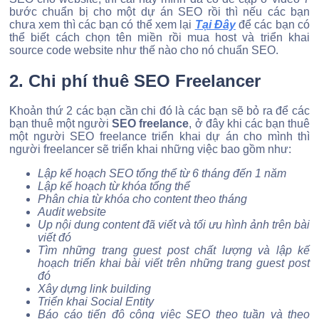
bước chuẩn bị cho một dự án SEO rồi thì nếu các bạn
chưa xem thì các bạn có thể xem lại
Tại Đây
để các bạn có
thể biết cách chọn tên miền rồi mua host và triển khai
source code website như thế nào cho nó chuẩn SEO.
2. Chi phí thuê SEO Freelancer
Khoản thứ 2 các bạn cần chi đó là các bạn sẽ bỏ ra để các
bạn thuê một người
SEO freelance
, ở đây khi các bạn thuê
một người SEO freelance triển khai dự án cho mình thì
người freelancer sẽ triển khai những việc bao gồm như:
Lập kế hoạch SEO tổng thể từ 6 tháng đến 1 năm
Lập kế hoạch từ khóa tổng thể
Phân chia từ khóa cho content theo tháng
Audit website
Up nội dung content đã viết và tối ưu hình ảnh trên bài
viết đó
Tìm những trang guest post chất lượng và lập kế
hoạch triển khai bài viết trên những trang guest post
đó
Xây dựng link building
Triển khai Social Entity
Báo cáo tiến độ công việc SEO theo tuần và theo