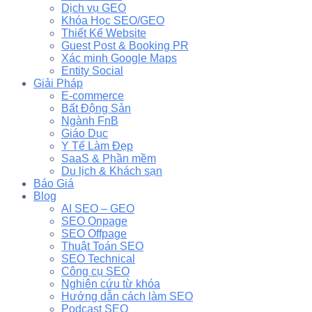
Dịch vụ GEO
Khóa Học SEO/GEO
Thiết Kế Website
Guest Post & Booking PR
Xác minh Google Maps
Entity Social
Giải Pháp
E-commerce
Bất Động Sản
Ngành FnB
Giáo Dục
Y Tế Làm Đẹp
SaaS & Phần mềm
Du lịch & Khách sạn
Báo Giá
Blog
AI SEO – GEO
SEO Onpage
SEO Offpage
Thuật Toán SEO
SEO Technical
Công cụ SEO
Nghiên cứu từ khóa
Hướng dẫn cách làm SEO
Podcast SEO