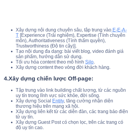
Xây dựng nội dung chuyên sâu, tập trung vào
E-E-A-
T
[Experience (Trải nghiệm), Expertise (Tính chuyên
môn), Authoritativeness (Tính thẩm quyền),
Trustworthiness (Độ tin cậy)].
Tạo nội dung đa dạng: bài viết blog, video đánh giá
sản phẩm, hướng dẫn sử dụng.
Tối ưu hóa content theo mô hình
Silo
.
Xây dựng content theo vòng đời khách hàng.
4.Xây dựng chiến lược Off-page:
Tập trung vào link building chất lượng, từ các nguồn
uy tín trong lĩnh vực sức khỏe, đời sống.
Xây dựng Social
Entity
, tăng cường nhận diện
thương hiệu trên mạng xã hội.
Xây dựng liên kết từ các diễn đàn, các trang báo điện
tử uy tín.
Xây dựng Guest Post có chọn lọc, trên các trang có
độ uy tín cao.