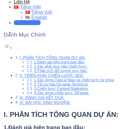
Liên Hệ
Tiếng Việt
Tiếng Việt
English
Support Now
Danh Mục Chính
I. PHÂN TÍCH TỔNG QUAN DỰ ÁN:
1.Đánh giá hiện trạng ban đầu:
2.Xác định mục tiêu chiến lược:
3.Phân tích đối tượng mục tiêu:
II. TRIỂN KHAI CHIẾN LƯỢC SEO:
1.Xây dựng Topical Map và chiến lược từ khóa:
2.Tối ưu hóa On-page Technical:
3.Chiến lược Content Marketing:
4.Xây dựng chiến lược Off-page:
III. ĐÁNH GIÁ KẾT QUẢ:
IV. BÀI HỌC KINH NGHIỆM:
I. PHÂN TÍCH TỔNG QUAN DỰ ÁN:
1.Đánh giá hiện trạng ban đầu: