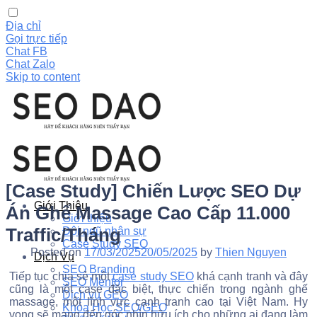
Địa chỉ
Gọi trực tiếp
Chat FB
Chat Zalo
Skip to content
[Case Study] Chiến Lược SEO Dự
Giới Thiệu
Án Ghế Massage Cao Cấp 11.000
Giới thiệu
Traffic/Tháng
Đội ngũ nhân sự
Case Study SEO
Posted on
17/03/2025
20/05/2025
by
Thien Nguyen
Dịch Vụ
SEO Branding
Tiếp tục chia sẻ một
case study SEO
khá cạnh tranh và đây
SEO Mentor
cũng là một case đặc biệt, thực chiến trong ngành ghế
Dịch vụ GEO
massage, một lĩnh vực cạnh tranh cao tại Việt Nam. Hy
Khóa Học SEO/GEO
vọng sẽ mang đến góc nhìn hữu ích cho những ai đang làm