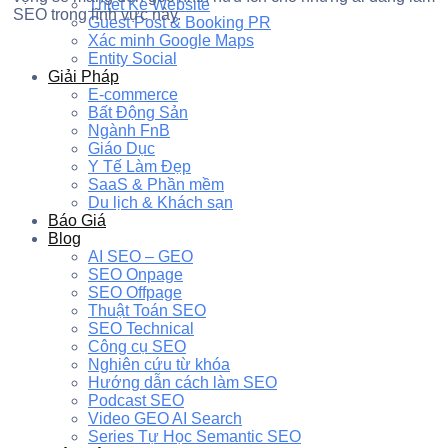
Thiết Kế Website
SEO trong lĩnh vực này.
Guest Post & Booking PR
Xác minh Google Maps
Entity Social
Giải Pháp
E-commerce
Bất Động Sản
Ngành FnB
Giáo Dục
Y Tế Làm Đẹp
SaaS & Phần mềm
Du lịch & Khách sạn
Báo Giá
Blog
AI SEO – GEO
SEO Onpage
SEO Offpage
Thuật Toán SEO
SEO Technical
Công cụ SEO
Nghiên cứu từ khóa
Hướng dẫn cách làm SEO
Podcast SEO
Video GEO AI Search
Series Tự Học Semantic SEO