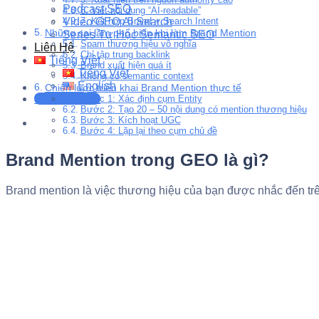
Podcast SEO
6. Viết nội dung “AI-readable”
Video GEO AI Search
7. Kết hợp Brand + Search Intent
Những sai lầm phổ biến khi làm Brand Mention
Series Tự Học Semantic SEO
Spam thương hiệu vô nghĩa
Liên Hệ
Chỉ tập trung backlink
Tiếng Việt
Brand xuất hiện quá ít
Tiếng Việt
Không có semantic context
English
Chiến lược triển khai Brand Mention thực tế
Support Now
Bước 1: Xác định cụm Entity
Bước 2: Tạo 20 – 50 nội dung có mention thương hiệu
Bước 3: Kích hoạt UGC
Bước 4: Lặp lại theo cụm chủ đề
Brand Mention trong GEO là gì?
Brand mention là việc thương hiệu của bạn được nhắc đến trên