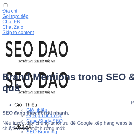
Địa chỉ
Gọi trực tiếp
Chat FB
Chat Zalo
Skip to content
Brand Mentions trong SEO &
quả
P
Giới Thiệu
Giới thiệu
SEO đang thay đổi rất nhanh.
Đội ngũ nhân sự
Case Study SEO
Nếu trước đây chúng ta tối ưu để Google xếp hạng website 
Dịch Vụ
chuyển sang một hướng mới:
SEO Branding