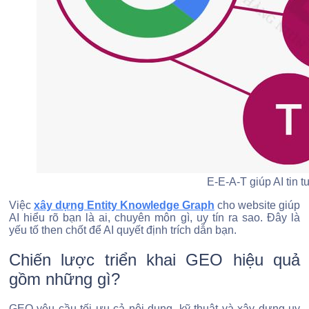
E-E-A-T giúp AI tin 
Việc
xây dựng Entity Knowledge Graph
cho website giúp
AI hiểu rõ bạn là ai, chuyên môn gì, uy tín ra sao. Đây là
yếu tố then chốt để AI quyết định trích dẫn bạn.
Chiến lược triển khai GEO hiệu quả
gồm những gì?
GEO yêu cầu tối ưu cả nội dung, kỹ thuật và xây dựng uy