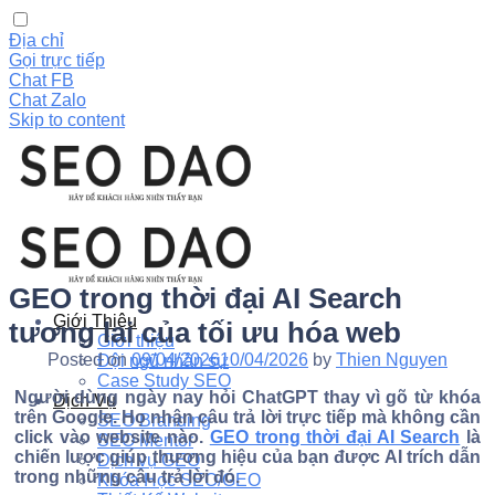
Địa chỉ
Gọi trực tiếp
Chat FB
Chat Zalo
Skip to content
GEO trong thời đại AI Search
Giới Thiệu
tương lai của tối ưu hóa web
Giới thiệu
Posted on
09/04/2026
10/04/2026
by
Thien Nguyen
Đội ngũ nhân sự
Case Study SEO
Người dùng ngày nay hỏi ChatGPT thay vì gõ từ khóa
Dịch Vụ
trên Google. Họ nhận câu trả lời trực tiếp mà không cần
SEO Branding
click vào website nào.
GEO trong thời đại AI Search
là
SEO Mentor
chiến lược giúp thương hiệu của bạn được AI trích dẫn
Dịch vụ GEO
trong những câu trả lời đó.
Khóa Học SEO/GEO