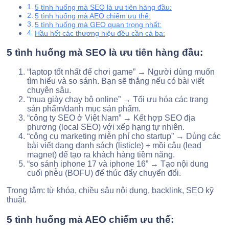
5 tình huống mà SEO là ưu tiên hàng đầu:
5 tình huống mà AEO chiếm ưu thế:
5 tình huống mà GEO quan trọng nhất:
Hầu hết các thương hiệu đều cần cả ba:
5 tình huống mà SEO là ưu tiên hàng đầu:
“laptop tốt nhất để chơi game” → Người dùng muốn
tìm hiểu và so sánh. Bạn sẽ thắng nếu có bài viết
chuyên sâu.
“mua giày chạy bộ online” → Tối ưu hóa các trang
sản phẩm/danh mục sản phẩm.
“công ty SEO ở Việt Nam” → Kết hợp SEO địa
phương (local SEO) với xếp hạng tự nhiên.
“công cụ marketing miễn phí cho startup” → Dùng các
bài viết dạng danh sách (listicle) + mồi câu (lead
magnet) để tạo ra khách hàng tiềm năng.
“so sánh iphone 17 và iphone 16” → Tạo nội dung
cuối phễu (BOFU) để thúc đẩy chuyển đổi.
Trọng tâm: từ khóa, chiều sâu nội dung, backlink, SEO kỹ
thuật.
5 tình huống mà AEO chiếm ưu thế: