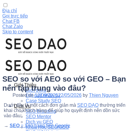
Địa chỉ
Gọi trực tiếp
Chat FB
Chat Zalo
Skip to content
SEO so với AEO so với GEO – Bạn
Giới Thiệu
nên tập trung vào đâu?
Giới thiệu
Posted on
12/09/2025
22/05/2026
by
Thien Nguyen
Đội ngũ nhân sự
Case Study SEO
Dưới đây là một cách đơn giản mà
SEO DẠO
thường triển
Dịch Vụ
khai cho khách hàng để giúp họ quyết định nên dồn sức
SEO Branding
vào đâu:
SEO Mentor
Dịch vụ GEO
→
SEO
= Xếp hạng trên Google
Khóa Học SEO/GEO