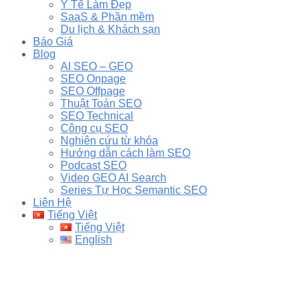
Y Tế Làm Đẹp
SaaS & Phần mềm
Du lịch & Khách sạn
Báo Giá
Blog
AI SEO – GEO
SEO Onpage
SEO Offpage
Thuật Toán SEO
SEO Technical
Công cụ SEO
Nghiên cứu từ khóa
Hướng dẫn cách làm SEO
Podcast SEO
Video GEO AI Search
Series Tự Học Semantic SEO
Liên Hệ
Tiếng Việt
Tiếng Việt
English