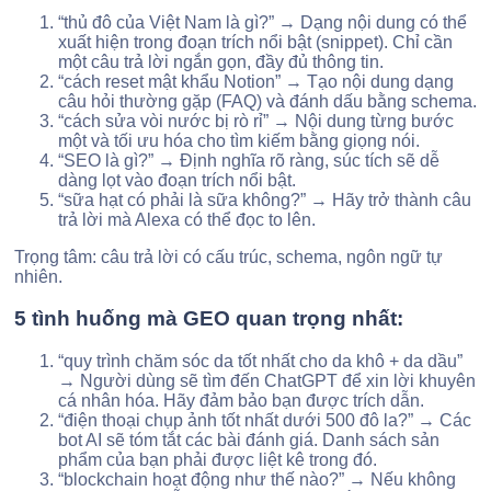
“thủ đô của Việt Nam là gì?” → Dạng nội dung có thể
xuất hiện trong đoạn trích nổi bật (snippet). Chỉ cần
một câu trả lời ngắn gọn, đầy đủ thông tin.
“cách reset mật khẩu Notion” → Tạo nội dung dạng
câu hỏi thường gặp (FAQ) và đánh dấu bằng schema.
“cách sửa vòi nước bị rò rỉ” → Nội dung từng bước
một và tối ưu hóa cho tìm kiếm bằng giọng nói.
“SEO là gì?” → Định nghĩa rõ ràng, súc tích sẽ dễ
dàng lọt vào đoạn trích nổi bật.
“sữa hạt có phải là sữa không?” → Hãy trở thành câu
trả lời mà Alexa có thể đọc to lên.
Trọng tâm: câu trả lời có cấu trúc, schema, ngôn ngữ tự
nhiên.
5 tình huống mà GEO quan trọng nhất:
“quy trình chăm sóc da tốt nhất cho da khô + da dầu”
→ Người dùng sẽ tìm đến ChatGPT để xin lời khuyên
cá nhân hóa. Hãy đảm bảo bạn được trích dẫn.
“điện thoại chụp ảnh tốt nhất dưới 500 đô la?” → Các
bot AI sẽ tóm tắt các bài đánh giá. Danh sách sản
phẩm của bạn phải được liệt kê trong đó.
“blockchain hoạt động như thế nào?” → Nếu không