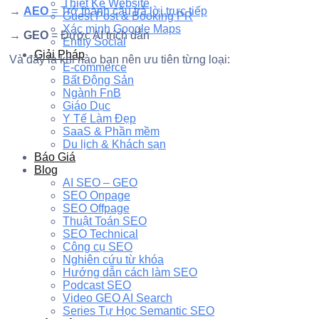
Thiết Kế Website
→
AEO
= Trở thành câu trả lời trực tiếp
Guest Post & Booking PR
Xác minh Google Maps
→
GEO
= Được AI trích dẫn
Entity Social
Giải Pháp
Và đây là khi nào bạn nên ưu tiên từng loại:
E-commerce
Bất Động Sản
Ngành FnB
Giáo Dục
Y Tế Làm Đẹp
SaaS & Phần mềm
Du lịch & Khách sạn
Báo Giá
Blog
AI SEO – GEO
SEO Onpage
SEO Offpage
Thuật Toán SEO
SEO Technical
Công cụ SEO
Nghiên cứu từ khóa
Hướng dẫn cách làm SEO
Podcast SEO
Video GEO AI Search
Series Tự Học Semantic SEO