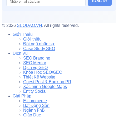
ĐĂNG KÝ
© 2026
SEODAO.VN
. All rights reserved.
Giới Thiệu
Giới thiệu
Đội ngũ nhân sự
Case Study SEO
Dịch Vụ
SEO Branding
SEO Mentor
Dịch vụ GEO
Khóa Học SEO/GEO
Thiết Kế Website
Guest Post & Booking PR
Xác minh Google Maps
Entity Social
Giải Pháp
E-commerce
Bất Động Sản
Ngành FnB
Giáo Dục