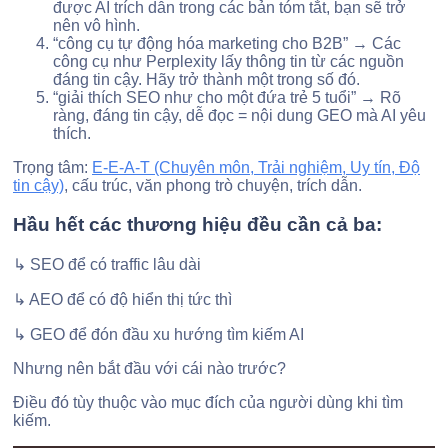
được AI trích dẫn trong các bản tóm tắt, bạn sẽ trở
nên vô hình.
“công cụ tự động hóa marketing cho B2B” → Các
công cụ như Perplexity lấy thông tin từ các nguồn
đáng tin cậy. Hãy trở thành một trong số đó.
“giải thích SEO như cho một đứa trẻ 5 tuổi” → Rõ
ràng, đáng tin cậy, dễ đọc = nội dung GEO mà AI yêu
thích.
Trọng tâm:
E-E-A-T (Chuyên môn, Trải nghiệm, Uy tín, Độ
tin cậy)
, cấu trúc, văn phong trò chuyện, trích dẫn.
Hầu hết các thương hiệu đều cần cả ba:
↳ SEO để có traffic lâu dài
↳ AEO để có độ hiển thị tức thì
↳ GEO để đón đầu xu hướng tìm kiếm AI
Nhưng nên bắt đầu với cái nào trước?
Điều đó tùy thuộc vào mục đích của người dùng khi tìm
kiếm.