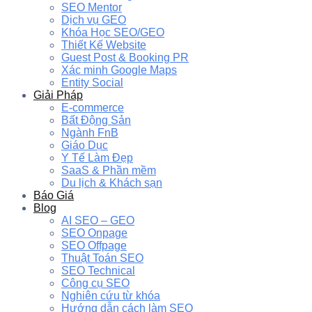
SEO Mentor
Dịch vụ GEO
Khóa Học SEO/GEO
Thiết Kế Website
Guest Post & Booking PR
Xác minh Google Maps
Entity Social
Giải Pháp
E-commerce
Bất Động Sản
Ngành FnB
Giáo Dục
Y Tế Làm Đẹp
SaaS & Phần mềm
Du lịch & Khách sạn
Báo Giá
Blog
AI SEO – GEO
SEO Onpage
SEO Offpage
Thuật Toán SEO
SEO Technical
Công cụ SEO
Nghiên cứu từ khóa
Hướng dẫn cách làm SEO