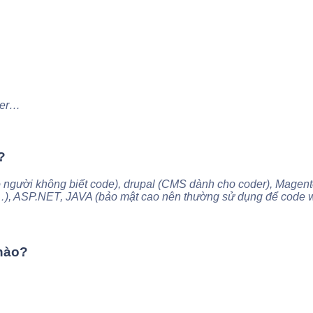
ter…
?
ười không biết code), drupal (CMS dành cho coder), Magento
…), ASP.NET, JAVA (bảo mật cao nên thường sử dụng để code 
 nào?