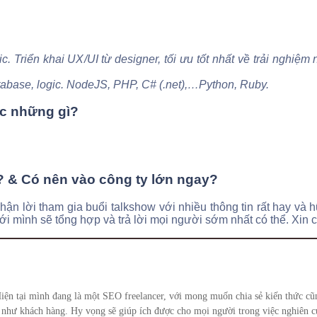
gic. Triển khai UX/UI từ designer, tối ưu tốt nhất về trải nghi
abase, logic. NodeJS, PHP, C# (.net),…Python, Ruby.
ọc những gì?
o? & Có nên vào công ty lớn ngay?
ận lời tham gia buổi talkshow với nhiều thông tin rất hay và
i mình sẽ tổng hợp và trả lời mọi người sớm nhất có thể. Xin c
iện tại mình đang là một SEO freelancer, với mong muốn chia sẻ kiến thức 
như khách hàng. Hy vọng sẽ giúp ích được cho mọi người trong việc nghiên cứ