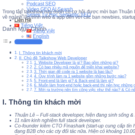
Podcast SEO
Video GEO AI Search
Trong tập talkshow này mình có cơ hội được mời bạn Thuận 
Series Tự Học Semantic SEO
về ngành lập trình web & app đến với các bạn newbies, start
Liên Hệ
Tiếng Việt
Danh Mục Chính
Tiếng Việt
English
Support Now
I. Thông tin khách mời
II. Chủ đề Talkshow Web Developer
1. Website Developer là gì? Bao gồm những gì?
2. Có bao nhiêu mã nguồn để triển khai website?
3. Thời gian để code ra 1 website là bao lâu?
4. Quy trình làm ra 1 website gồm những bước nào?
5. Front-end là làm gì? & Back-end là làm gì?
6. Muốn làm front-end hoặc back-end thì nên học những 
7. Mới ra trường nên tìm công việc như thế nào? & Có n
I. Thông tin khách mời
Thuận Lê – Full-stack developer, hiện đang sinh sống &
11 năm kinh nghiệm full stack developer.
Co-founder kiêm CTO Finashark (start-up cung cấp tín h
đạng B2B cho các cty đối tác nữa. Hiện có khoảng 10.0