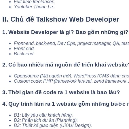
Full-time freelancer.
Youtuber Thuan Le.
II. Chủ đề Talkshow Web Developer
1. Website Developer là gì? Bao gồm những gì?
Front-end, back-end, Dev Ops, project manager, QA, tes
Front-end
Back-end
2. Có bao nhiêu mã nguồn để triển khai website
Opensource (Mã nguồn mở): WordPress (CMS dành cho ng
Custom code: PHP (framework laravel, zend framework
3. Thời gian để code ra 1 website là bao lâu?
4. Quy trình làm ra 1 website gồm những bước
B1: Lấy yêu cầu khách hàng.
B2: Phân tích dự án (Planning).
B3: Thiết kế giao diện (UX/UI Design).