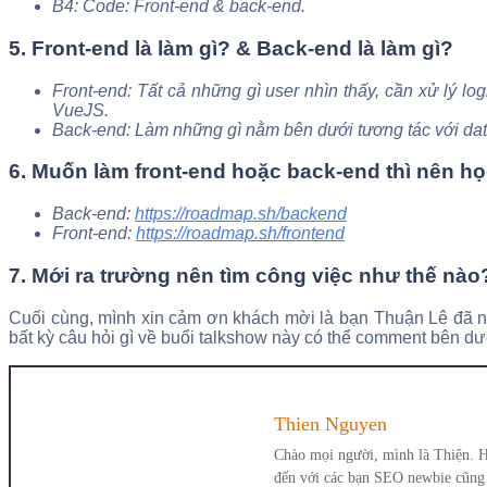
B4: Code: Front-end & back-end.
5. Front-end là làm gì? & Back-end là làm gì?
Front-end: Tất cả những gì user nhìn thấy, cần xử lý lo
VueJS.
Back-end: Làm những gì nằm bên dưới tương tác với dat
6. Muốn làm front-end hoặc back-end thì nên h
Back-end:
https://roadmap.sh/backend
Front-end:
https://roadmap.sh/frontend
7. Mới ra trường nên tìm công việc như thế nà
Cuối cùng, mình xin cảm ơn khách mời là bạn Thuận Lê đã nh
bất kỳ câu hỏi gì về buổi talkshow này có thể comment bên dướ
Thien Nguyen
Chào mọi người, mình là Thiện. H
đến với các bạn SEO newbie cũng 