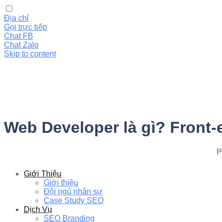
Địa chỉ
Gọi trực tiếp
Chat FB
Chat Zalo
Skip to content
Web Developer là gì? Front-
P
Giới Thiệu
Giới thiệu
Đội ngũ nhân sự
Case Study SEO
Dịch Vụ
SEO Branding