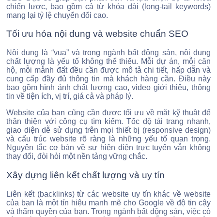
chiến lược, bao gồm cả từ khóa dài (long-tail keywords)
mang lại tỷ lệ chuyển đổi cao.
Tối ưu hóa nội dung và website chuẩn SEO
Nội dung là “vua” và trong ngành bất động sản, nội dung
chất lượng là yếu tố không thể thiếu. Mỗi dự án, mỗi căn
hộ, mỗi mảnh đất đều cần được mô tả chi tiết, hấp dẫn và
cung cấp đầy đủ thông tin mà khách hàng cần. Điều này
bao gồm hình ảnh chất lượng cao, video giới thiệu, thông
tin về tiện ích, vị trí, giá cả và pháp lý.
Website của bạn cũng cần được tối ưu về mặt kỹ thuật để
thân thiện với công cụ tìm kiếm. Tốc độ tải trang nhanh,
giao diện dễ sử dụng trên mọi thiết bị (responsive design)
và cấu trúc website rõ ràng là những yếu tố quan trọng.
N
guyên tắc cơ bản về sự hiện diện trực tuyến vẫn không
thay đổi, đòi hỏi một nền tảng vững chắc.
Xây dựng liên kết chất lượng và uy tín
Liên kết (backlinks) từ các website uy tín khác về website
của bạn là một tín hiệu mạnh mẽ cho Google về độ tin cậy
và thẩm quyền của bạn. Trong ngành bất động sản, việc có