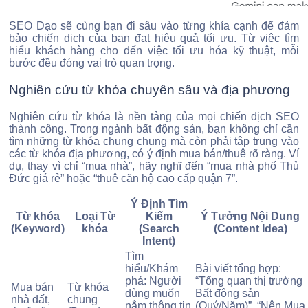
SEO Dạo sẽ cùng bạn đi sâu vào từng khía cạnh để đảm
bảo chiến dịch của bạn đạt hiệu quả tối ưu. Từ việc tìm
hiểu khách hàng cho đến việc tối ưu hóa kỹ thuật, mỗi
bước đều đóng vai trò quan trọng.
Nghiên cứu từ khóa chuyên sâu và địa phương
Nghiên cứu từ khóa là nền tảng của mọi chiến dịch SEO
thành công. Trong ngành bất động sản, bạn không chỉ cần
tìm những từ khóa chung chung mà còn phải tập trung vào
các từ khóa địa phương, có ý định mua bán/thuê rõ ràng. Ví
dụ, thay vì chỉ “mua nhà”, hãy nghĩ đến “mua nhà phố Thủ
Đức giá rẻ” hoặc “thuê căn hộ cao cấp quận 7”.
Ý Định Tìm
Từ khóa
Loại Từ
Kiếm
Ý Tưởng Nội Dung
(Keyword)
khóa
(Search
(Content Idea)
Intent)
Tìm
hiểu/Khám
Bài viết tổng hợp:
phá: Người
“Tổng quan thị trường
Mua bán
Từ khóa
dùng muốn
Bất động sản
nhà đất,
chung
nắm thông tin
(Quý/Năm)”, “Nên Mua