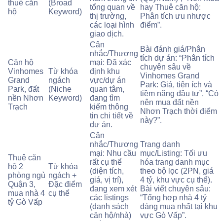
thuê căn
(Broad
tổng quan về
hay Thuê căn hộ:
hộ
Keyword)
thị trường,
Phân tích ưu nhược
các loại hình
điểm”.
giao dịch.
Cân
Bài đánh giá/Phân
nhắc/Thương
tích dự án: “Phân tích
Căn hộ
mại: Đã xác
chuyên sâu về
Vinhomes
Từ khóa
định khu
Vinhomes Grand
Grand
ngách
vực/dự án
Park: Giá, tiện ích và
Park, đất
(Niche
quan tâm,
tiềm năng đầu tư”, “Có
nền Nhơn
Keyword)
đang tìm
nên mua đất nền
Trạch
kiếm thông
Nhơn Trạch thời điểm
tin chi tiết về
này?”.
dự án.
Cân
nhắc/Thương
Trang danh
mại: Nhu cầu
mục/Listing: Tối ưu
Thuê căn
rất cụ thể
hóa trang danh mục
hộ 2
Từ khóa
(diện tích,
theo bộ lọc (2PN, giá
phòng ngủ
ngách +
giá, vị trí),
4 tỷ, khu vực cụ thể).
Quận 3,
Đặc điểm
đang xem xét
Bài viết chuyên sâu:
mua nhà 4
cụ thể
các listings
“Tổng hợp nhà 4 tỷ
tỷ Gò Vấp
(danh sách
đáng mua nhất tại khu
căn hộ/nhà)
vực Gò Vấp”.