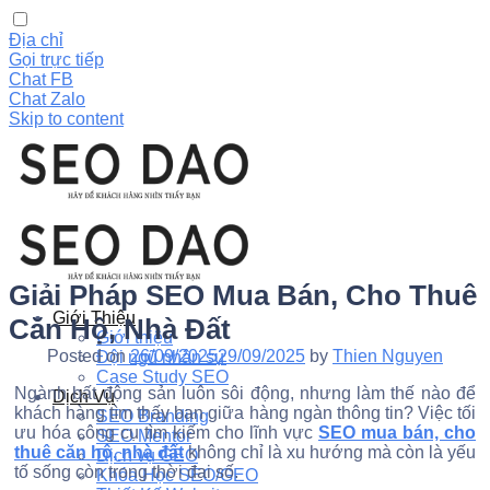
Địa chỉ
Gọi trực tiếp
Chat FB
Chat Zalo
Skip to content
Giải Pháp SEO Mua Bán, Cho Thuê
Giới Thiệu
Căn Hộ, Nhà Đất
Giới thiệu
Posted on
26/09/2025
29/09/2025
by
Thien Nguyen
Đội ngũ nhân sự
Case Study SEO
Ngành bất động sản luôn sôi động, nhưng làm thế nào để
Dịch Vụ
khách hàng tìm thấy bạn giữa hàng ngàn thông tin? Việc tối
SEO Branding
ưu hóa công cụ tìm kiếm cho lĩnh vực
SEO
mua bán, cho
SEO Mentor
thuê căn hộ, nhà đất
không chỉ là xu hướng mà còn là yếu
Dịch vụ GEO
tố sống còn trong thời đại số.
Khóa Học SEO/GEO