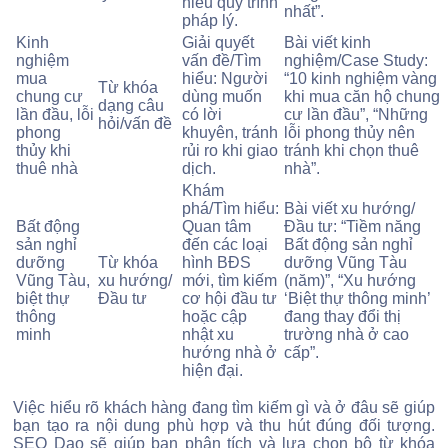
hiểu quy trình
nhất”.
pháp lý.
Kinh
Giải quyết
Bài viết kinh
nghiệm
vấn đề/Tìm
nghiệm/Case Study:
mua
hiểu: Người
“10 kinh nghiệm vàng
Từ khóa
chung cư
dùng muốn
khi mua căn hộ chung
dạng câu
lần đầu, lỗi
có lời
cư lần đầu”, “Những
hỏi/vấn đề
phong
khuyên, tránh
lỗi phong thủy nên
thủy khi
rủi ro khi giao
tránh khi chọn thuê
thuê nhà
dịch.
nhà”.
Khám
phá/Tìm hiểu:
Bài viết xu hướng/
Bất động
Quan tâm
Đầu tư: “Tiềm năng
sản nghỉ
đến các loại
Bất động sản nghỉ
dưỡng
Từ khóa
hình BĐS
dưỡng Vũng Tàu
Vũng Tàu,
xu hướng/
mới, tìm kiếm
(năm)”, “Xu hướng
biệt thự
Đầu tư
cơ hội đầu tư
‘Biệt thự thông minh’
thông
hoặc cập
đang thay đổi thị
minh
nhật xu
trường nhà ở cao
hướng nhà ở
cấp”.
hiện đại.
Việc hiểu rõ khách hàng đang tìm kiếm gì và ở đâu sẽ giúp
bạn tạo ra nội dung phù hợp và thu hút đúng đối tượng.
SEO Dạo sẽ giúp bạn phân tích và lựa chọn bộ từ khóa