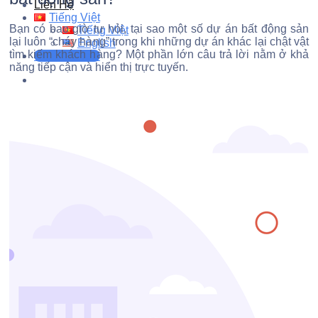
Liên Hệ
Tiếng Việt
Bạn có bao giờ tự hỏi, tại sao một số dự án bất động sản
Tiếng Việt
lại luôn “cháy hàng” trong khi những dự án khác lại chật vật
English
tìm kiếm khách hàng? Một phần lớn câu trả lời nằm ở khả
Support Now
năng tiếp cận và hiển thị trực tuyến.