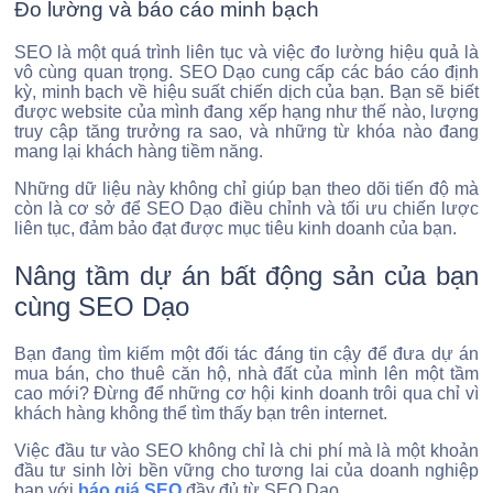
Đo lường và báo cáo minh bạch
SEO là một quá trình liên tục và việc đo lường hiệu quả là
vô cùng quan trọng. SEO Dạo cung cấp các báo cáo định
kỳ, minh bạch về hiệu suất chiến dịch của bạn. Bạn sẽ biết
được website của mình đang xếp hạng như thế nào, lượng
truy cập tăng trưởng ra sao, và những từ khóa nào đang
mang lại khách hàng tiềm năng.
Những dữ liệu này không chỉ giúp bạn theo dõi tiến độ mà
còn là cơ sở để SEO Dạo điều chỉnh và tối ưu chiến lược
liên tục, đảm bảo đạt được mục tiêu kinh doanh của bạn.
Nâng tầm dự án bất động sản của bạn
cùng SEO Dạo
Bạn đang tìm kiếm một đối tác đáng tin cậy để đưa dự án
mua bán, cho thuê căn hộ, nhà đất của mình lên một tầm
cao mới? Đừng để những cơ hội kinh doanh trôi qua chỉ vì
khách hàng không thể tìm thấy bạn trên internet.
Việc đầu tư vào SEO không chỉ là chi phí mà là một khoản
đầu tư sinh lời bền vững cho tương lai của doanh nghiệp
bạn với
báo giá SEO
đầy đủ từ SEO Dạo.