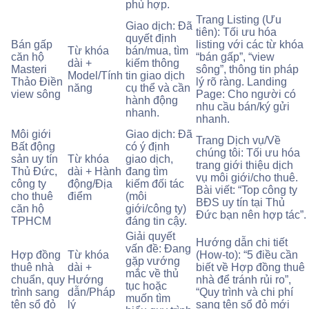
phù hợp.
Trang Listing (Ưu
Giao dịch: Đã
tiên): Tối ưu hóa
quyết định
Bán gấp
listing với các từ khóa
Từ khóa
bán/mua, tìm
căn hộ
“bán gấp”, “view
dài +
kiếm thông
Masteri
sông”, thông tin pháp
Model/Tính
tin giao dịch
Thảo Điền
lý rõ ràng. Landing
năng
cụ thể và cần
view sông
Page: Cho người có
hành động
nhu cầu bán/ký gửi
nhanh.
nhanh.
Môi giới
Giao dịch: Đã
Trang Dịch vụ/Về
Bất động
có ý định
chúng tôi: Tối ưu hóa
sản uy tín
Từ khóa
giao dịch,
trang giới thiệu dịch
Thủ Đức,
dài + Hành
đang tìm
vụ môi giới/cho thuê.
công ty
động/Địa
kiếm đối tác
Bài viết: “Top công ty
cho thuê
điểm
(môi
BĐS uy tín tại Thủ
căn hộ
giới/công ty)
Đức bạn nên hợp tác”.
TPHCM
đáng tin cậy.
Giải quyết
Hướng dẫn chi tiết
vấn đề: Đang
Hợp đồng
Từ khóa
(How-to): “5 điều cần
gặp vướng
thuê nhà
dài +
biết về Hợp đồng thuê
mắc về thủ
chuẩn, quy
Hướng
nhà để tránh rủi ro”,
tục hoặc
trình sang
dẫn/Pháp
“Quy trình và chi phí
muốn tìm
tên sổ đỏ
lý
sang tên sổ đỏ mới