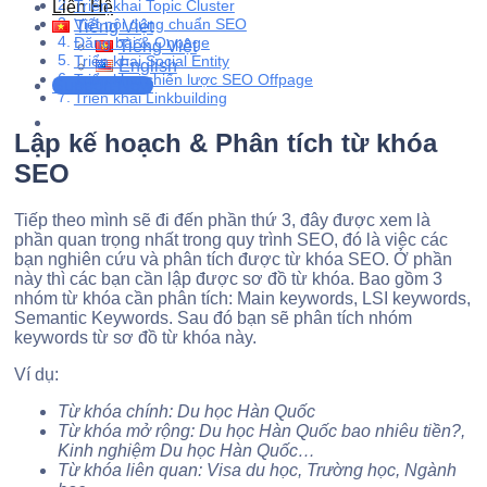
Triển khai Topic Cluster
Liên Hệ
Viết nội dung chuẩn SEO
Tiếng Việt
Đăng bài & Onpage
Tiếng Việt
Triển khai Social Entity
English
Triển khai chiến lược SEO Offpage
Support Now
Triển khai Linkbuilding
Lập kế hoạch & Phân tích từ khóa
SEO
Tiếp theo mình sẽ đi đến phần thứ 3, đây được xem là
phần quan trọng nhất trong quy trình SEO, đó là việc các
bạn nghiên cứu và phân tích được từ khóa SEO. Ở phần
này thì các bạn cần lập được sơ đồ từ khóa. Bao gồm 3
nhóm từ khóa cần phân tích: Main keywords, LSI keywords,
Semantic Keywords. Sau đó bạn sẽ phân tích nhóm
keywords từ sơ đồ từ khóa này.
Ví dụ:
Từ khóa chính: Du học Hàn Quốc
Từ khóa mở rộng: Du học Hàn Quốc bao nhiêu tiền?,
Kinh nghiệm Du học Hàn Quốc…
Từ khóa liên quan: Visa du học, Trường học, Ngành