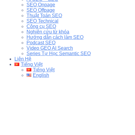
SEO Onpage
SEO Offpage
Thuật Toán SEO
SEO Technical
Công cụ SEO
Nghiên cứu từ khóa
Hướng dẫn cách làm SEO
Podcast SEO
Video GEO AI Search
Series Tự Học Semantic SEO
Liên Hệ
Tiếng Việt
Tiếng Việt
English