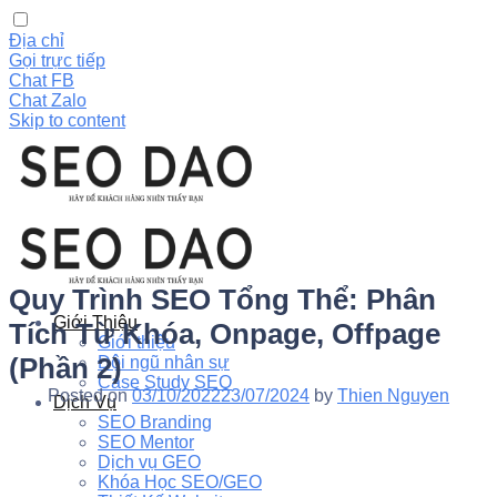
Địa chỉ
Gọi trực tiếp
Chat FB
Chat Zalo
Skip to content
Quy Trình SEO Tổng Thể: Phân
Giới Thiệu
Tích Từ Khóa, Onpage, Offpage
Giới thiệu
(Phần 2)
Đội ngũ nhân sự
Case Study SEO
Posted on
03/10/2022
23/07/2024
by
Thien Nguyen
Dịch Vụ
SEO Branding
SEO Mentor
Dịch vụ GEO
Khóa Học SEO/GEO