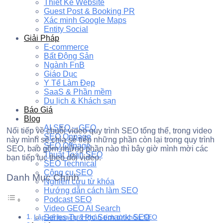
Thiết Kế Website
Guest Post & Booking PR
Xác minh Google Maps
Entity Social
Giải Pháp
E-commerce
Bất Động Sản
Ngành FnB
Giáo Dục
Y Tế Làm Đẹp
SaaS & Phần mềm
Du lịch & Khách sạn
Báo Giá
Blog
AI SEO – GEO
Nối tiếp về chuỗi video quy trình SEO tổng thể, trong video
SEO Onpage
này mình sẽ chia sẻ tiếp những phần còn lại trong quy trình
SEO Offpage
SEO, bao gồm những phần nào thì bây giờ mình mời các
Thuật Toán SEO
bạn tiếp tục theo dõi video.
SEO Technical
Công cụ SEO
Danh Mục Chính
Nghiên cứu từ khóa
Hướng dẫn cách làm SEO
Podcast SEO
Video GEO AI Search
Lập kế hoạch & Phân tích từ khóa SEO
Series Tự Học Semantic SEO