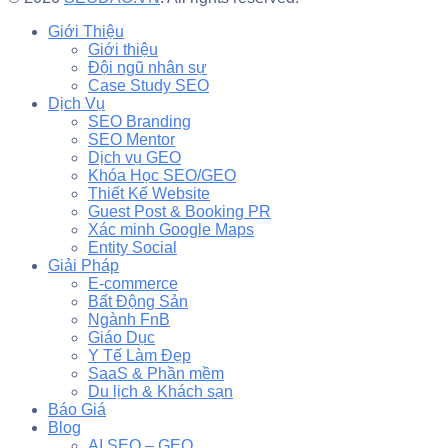
Giới Thiệu
Giới thiệu
Đội ngũ nhân sự
Case Study SEO
Dịch Vụ
SEO Branding
SEO Mentor
Dịch vụ GEO
Khóa Học SEO/GEO
Thiết Kế Website
Guest Post & Booking PR
Xác minh Google Maps
Entity Social
Giải Pháp
E-commerce
Bất Động Sản
Ngành FnB
Giáo Dục
Y Tế Làm Đẹp
SaaS & Phần mềm
Du lịch & Khách sạn
Báo Giá
Blog
AI SEO – GEO