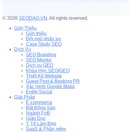
© 2026
SEODAO.VN
. All rights reserved.
Giới Thiệu
Giới thiệu
Đội ngũ nhân sự
Case Study SEO
Dịch Vụ
SEO Branding
SEO Mentor
Dịch vụ GEO
Khóa Học SEO/GEO
Thiết Kế Website
Guest Post & Booking PR
Xác minh Google Maps
Entity Social
Giải Pháp
E-commerce
Bất Động Sản
Ngành FnB
Giáo Dục
Y Tế Làm Đẹp
SaaS & Phần mềm