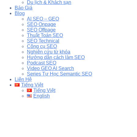
Du lịch & Khách sạn
Báo Giá
Blog
AI SEO – GEO
SEO Onpage
SEO Offpage
Thuật Toán SEO
SEO Technical
Công cụ SEO
Nghiên cứu từ khóa
Hướng dẫn cách làm SEO
Podcast SEO
Video GEO AI Search
Series Tự Học Semantic SEO
Liên Hệ
Tiếng Việt
Tiếng Việt
English