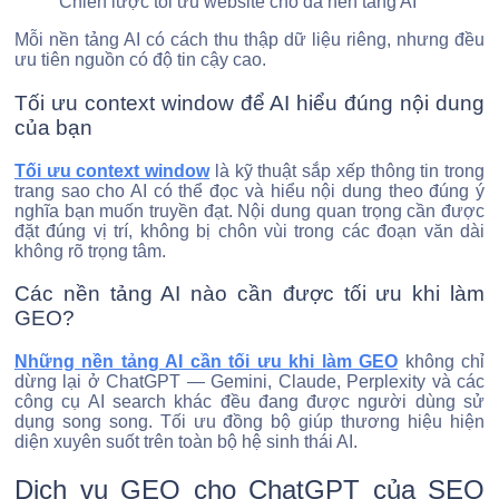
Chiến lược tối ưu website cho đa nền tảng AI
Mỗi nền tảng AI có cách thu thập dữ liệu riêng, nhưng đều
ưu tiên nguồn có độ tin cậy cao.
Tối ưu context window để AI hiểu đúng nội dung
của bạn
Tối ưu context window
là kỹ thuật sắp xếp thông tin trong
trang sao cho AI có thể đọc và hiểu nội dung theo đúng ý
nghĩa bạn muốn truyền đạt. Nội dung quan trọng cần được
đặt đúng vị trí, không bị chôn vùi trong các đoạn văn dài
không rõ trọng tâm.
Các nền tảng AI nào cần được tối ưu khi làm
GEO?
Những nền tảng AI cần tối ưu khi làm GEO
không chỉ
dừng lại ở ChatGPT — Gemini, Claude, Perplexity và các
công cụ AI search khác đều đang được người dùng sử
dụng song song. Tối ưu đồng bộ giúp thương hiệu hiện
diện xuyên suốt trên toàn bộ hệ sinh thái AI.
Dịch vụ GEO cho ChatGPT của SEO