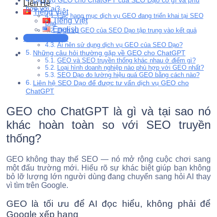
Liên Hệ
hợp với ai?
Tiếng Việt
Các hạng mục dịch vụ GEO đang triển khai tại SEO
Tiếng Việt
Dạo
English
Dịch vụ GEO của SEO Dạo tập trung vào kết quả
thực tế
Support Now
Ai nên sử dụng dịch vụ GEO của SEO Dạo?
Những câu hỏi thường gặp về GEO cho ChatGPT
GEO và SEO truyền thống khác nhau ở điểm gì?
Loại hình doanh nghiệp nào phù hợp với GEO nhất?
SEO Dạo đo lường hiệu quả GEO bằng cách nào?
Liên hệ SEO Dạo để được tư vấn dịch vụ GEO cho
ChatGPT
GEO cho ChatGPT là gì và tại sao nó
khác hoàn toàn so với SEO truyền
thống?
GEO không thay thế SEO — nó mở rộng cuộc chơi sang
một đấu trường mới. Hiểu rõ sự khác biệt giúp bạn không
bỏ lỡ lượng lớn người dùng đang chuyển sang hỏi AI thay
vì tìm trên Google.
GEO là tối ưu để AI đọc hiểu, không phải để
Google xếp hạng