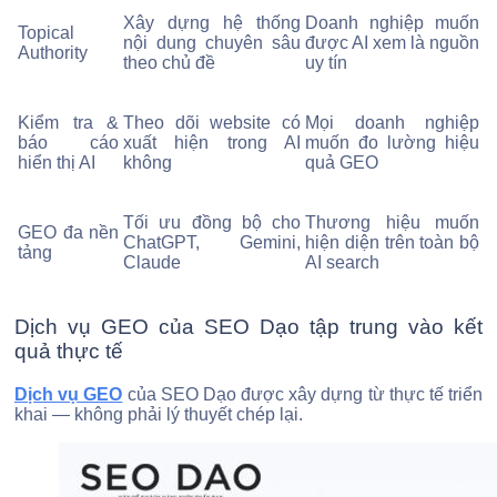
Xây dựng hệ thống
Doanh nghiệp muốn
Topical
nội dung chuyên sâu
được AI xem là nguồn
Authority
theo chủ đề
uy tín
Kiểm tra &
Theo dõi website có
Mọi doanh nghiệp
báo cáo
xuất hiện trong AI
muốn đo lường hiệu
hiển thị AI
không
quả GEO
Tối ưu đồng bộ cho
Thương hiệu muốn
GEO đa nền
ChatGPT, Gemini,
hiện diện trên toàn bộ
tảng
Claude
AI search
Dịch vụ GEO của SEO Dạo tập trung vào kết
quả thực tế
Dịch vụ GEO
của SEO Dạo được xây dựng từ thực tế triển
khai — không phải lý thuyết chép lại.