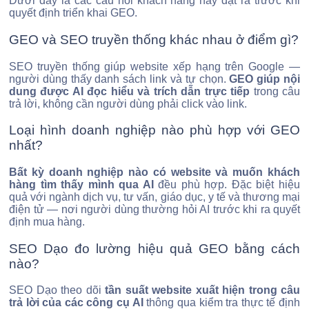
Dưới đây là các câu hỏi khách hàng hay đặt ra trước khi
quyết định triển khai GEO.
GEO và SEO truyền thống khác nhau ở điểm gì?
SEO truyền thống giúp website xếp hạng trên Google —
người dùng thấy danh sách link và tự chọn.
GEO giúp nội
dung được AI đọc hiểu và trích dẫn trực tiếp
trong câu
trả lời, không cần người dùng phải click vào link.
Loại hình doanh nghiệp nào phù hợp với GEO
nhất?
Bất kỳ doanh nghiệp nào có website và muốn khách
hàng tìm thấy mình qua AI
đều phù hợp. Đặc biệt hiệu
quả với ngành dịch vụ, tư vấn, giáo dục, y tế và thương mại
điện tử — nơi người dùng thường hỏi AI trước khi ra quyết
định mua hàng.
SEO Dạo đo lường hiệu quả GEO bằng cách
nào?
SEO Dạo theo dõi
tần suất website xuất hiện trong câu
trả lời của các công cụ AI
thông qua kiểm tra thực tế định