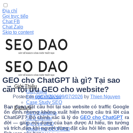
Địa chỉ
Gọi trực tiếp
Chat FB
Chat Zalo
Skip to content
GEO cho ChatGPT là gì? Tại sao
Giới Thiệu
cần tối ưu GEO cho website?
Giới thiệu
Posted on
09/07/2026
09/07/2026
by
Thien Nguyen
Đội ngũ nhân sự
Case Study SEO
Bạn đang đặt câu hỏi tại sao website có traffic Google
Dịch Vụ
ổn định nhưng không xuất hiện trong câu trả lời của
SEO Branding
ChatGPT? Đó chính xác là lý do
GEO cho ChatGPT
ra
SEO Mentor
đời — giúp nội dung của bạn được AI hiểu, tin tưởng
Dịch vụ GEO
và trích dẫn khi người dùng đặt câu hỏi liên quan đến
Khóa Học SEO/GEO