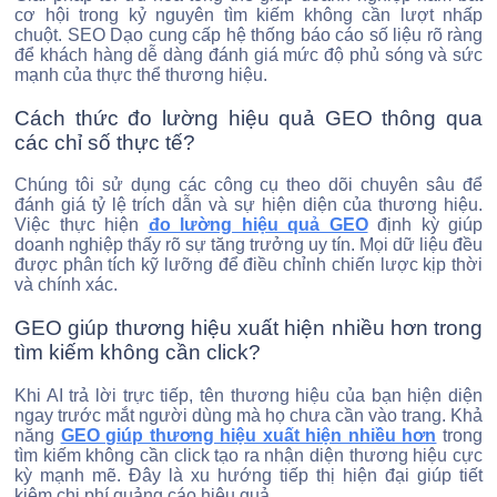
cơ hội trong kỷ nguyên tìm kiếm không cần lượt nhấp
chuột. SEO Dạo cung cấp hệ thống báo cáo số liệu rõ ràng
để khách hàng dễ dàng đánh giá mức độ phủ sóng và sức
mạnh của thực thể thương hiệu.
Cách thức đo lường hiệu quả GEO thông qua
các chỉ số thực tế?
Chúng tôi sử dụng các công cụ theo dõi chuyên sâu để
đánh giá tỷ lệ trích dẫn và sự hiện diện của thương hiệu.
Việc thực hiện
đo lường hiệu quả GEO
định kỳ giúp
doanh nghiệp thấy rõ sự tăng trưởng uy tín. Mọi dữ liệu đều
được phân tích kỹ lưỡng để điều chỉnh chiến lược kịp thời
và chính xác.
GEO giúp thương hiệu xuất hiện nhiều hơn trong
tìm kiếm không cần click?
Khi AI trả lời trực tiếp, tên thương hiệu của bạn hiện diện
ngay trước mắt người dùng mà họ chưa cần vào trang. Khả
năng
GEO giúp thương hiệu xuất hiện nhiều hơn
trong
tìm kiếm không cần click
tạo ra nhận diện thương hiệu cực
kỳ mạnh mẽ. Đây là xu hướng tiếp thị hiện đại giúp tiết
kiệm chi phí quảng cáo hiệu quả.