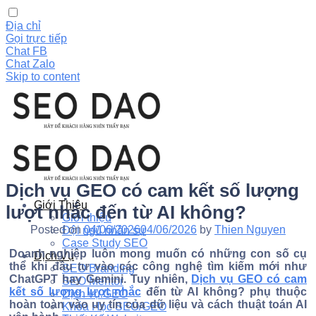
Địa chỉ
Gọi trực tiếp
Chat FB
Chat Zalo
Skip to content
Dịch vụ GEO có cam kết số lượng
Giới Thiệu
lượt nhắc đến từ AI không?
Giới thiệu
Posted on
04/06/2026
04/06/2026
by
Thien Nguyen
Đội ngũ nhân sự
Case Study SEO
Doanh nghiệp luôn mong muốn có những con số cụ
Dịch Vụ
thể khi đầu tư vào các công nghệ tìm kiếm mới như
SEO Branding
ChatGPT hay Gemini. Tuy nhiên,
Dịch vụ GEO có cam
SEO Mentor
kết số lượng lượt nhắc
đến từ AI không?
phụ thuộc
Dịch vụ GEO
hoàn toàn vào uy tín của dữ liệu và cách thuật toán AI
Khóa Học SEO/GEO