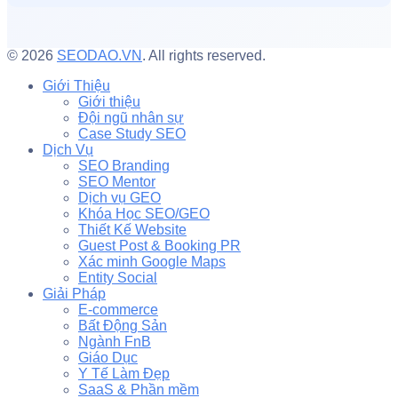
© 2026
SEODAO.VN
. All rights reserved.
Giới Thiệu
Giới thiệu
Đội ngũ nhân sự
Case Study SEO
Dịch Vụ
SEO Branding
SEO Mentor
Dịch vụ GEO
Khóa Học SEO/GEO
Thiết Kế Website
Guest Post & Booking PR
Xác minh Google Maps
Entity Social
Giải Pháp
E-commerce
Bất Động Sản
Ngành FnB
Giáo Dục
Y Tế Làm Đẹp
SaaS & Phần mềm