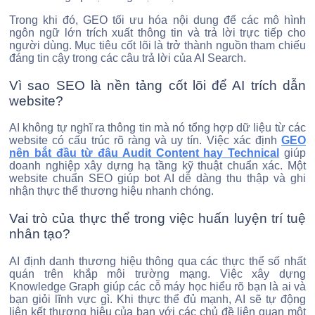
Trong khi đó, GEO tối ưu hóa nội dung để các mô hình
ngôn ngữ lớn trích xuất thông tin và trả lời trực tiếp cho
người dùng. Mục tiêu cốt lõi là trở thành nguồn tham chiếu
đáng tin cậy trong các câu trả lời của AI Search.
Vì sao SEO là nền tảng cốt lõi để AI trích dẫn
website?
AI không tự nghĩ ra thông tin mà nó tổng hợp dữ liệu từ các
website có cấu trúc rõ ràng và uy tín. Việc xác định
GEO
nên bắt đầu từ đâu Audit Content hay Technical
giúp
doanh nghiệp xây dựng hạ tầng kỹ thuật chuẩn xác. Một
website chuẩn SEO giúp bot AI dễ dàng thu thập và ghi
nhận thực thể thương hiệu nhanh chóng.
Vai trò của thực thể trong việc huấn luyện trí tuệ
nhân tạo?
AI định danh thương hiệu thông qua các thực thể số nhất
quán trên khắp môi trường mạng. Việc xây dựng
Knowledge Graph giúp các cỗ máy học hiểu rõ bạn là ai và
bạn giỏi lĩnh vực gì. Khi thực thể đủ mạnh, AI sẽ tự động
liên kết thương hiệu của bạn với các chủ đề liên quan một