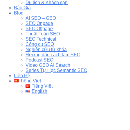
Du lịch & Khách sạn
Báo Giá
Blog
AI SEO – GEO
SEO Onpage
SEO Offpage
Thuật Toán SEO
SEO Technical
Công cụ SEO
Nghiên cứu từ khóa
Hướng dẫn cách làm SEO
Podcast SEO
Video GEO AI Search
Series Tự Học Semantic SEO
Liên Hệ
Tiếng Việt
Tiếng Việt
English