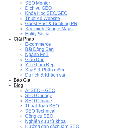
SEO Mentor
Dịch vụ GEO
Khóa Học SEO/GEO
Thiết Kế Website
Guest Post & Booking PR
Xác minh Google Maps
Entity Social
Giải Pháp
E-commerce
Bất Động Sản
Ngành FnB
Giáo Dục
Y Tế Làm Đẹp
SaaS & Phần mềm
Du lịch & Khách sạn
Báo Giá
Blog
AI SEO – GEO
SEO Onpage
SEO Offpage
Thuật Toán SEO
SEO Technical
Công cụ SEO
Nghiên cứu từ khóa
Hướng dẫn cách làm SEO