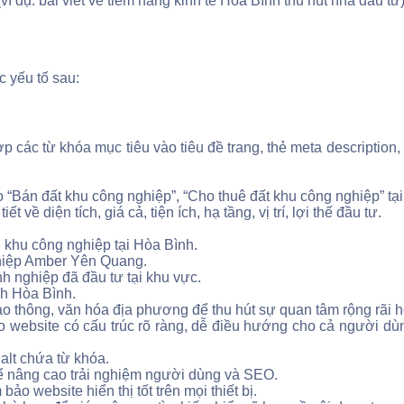
í dụ: bài viết về tiềm năng kinh tế Hòa Bình thu hút nhà đầu tư)
c yếu tố sau:
p các từ khóa mục tiêu vào tiêu đề trang, thẻ meta description
o “Bán đất khu công nghiệp”, “Cho thuê đất khu công nghiệp” tạ
 về diện tích, giá cả, tiện ích, hạ tầng, vị trí, lợi thế đầu tư.
n khu công nghiệp tại Hòa Bình.
ghiệp Amber Yên Quang.
 nghiệp đã đầu tư tại khu vực.
nh Hòa Bình.
giao thông, văn hóa địa phương để thu hút sự quan tâm rộng rãi 
website có cấu trúc rõ ràng, dễ điều hướng cho cả người dùng
 alt chứa từ khóa.
 để nâng cao trải nghiệm người dùng và SEO.
ảo website hiển thị tốt trên mọi thiết bị.