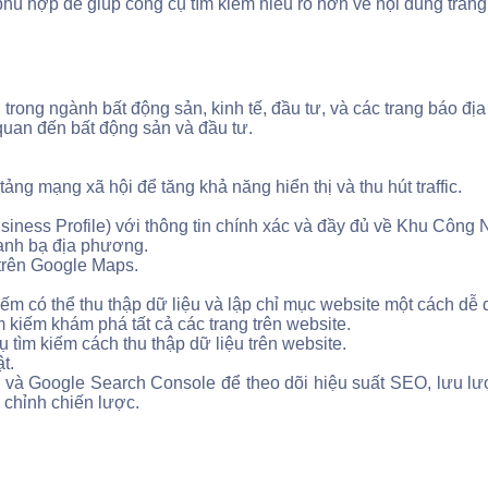
ù hợp để giúp công cụ tìm kiếm hiểu rõ hơn về nội dung trang
n trong ngành bất động sản, kinh tế, đầu tư, và các trang báo đ
quan đến bất động sản và đầu tư.
.
ảng mạng xã hội để tăng khả năng hiển thị và thu hút traffic.
siness Profile) với thông tin chính xác và đầy đủ về Khu Côn
danh bạ địa phương.
 trên Google Maps.
m có thể thu thập dữ liệu và lập chỉ mục website một cách dễ 
 kiếm khám phá tất cả các trang trên website.
tìm kiếm cách thu thập dữ liệu trên website.
t.
và Google Search Console để theo dõi hiệu suất SEO, lưu lượ
 chỉnh chiến lược.