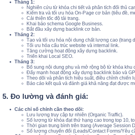
Tháng 1:
Nghiên cứu từ khóa chi tiết và phân tích đối thủ cạ
Kiểm tra và tối ưu hóa On-Page cơ bản (tiêu đề, me
Cải thiện tốc độ tải trang.
Khai báo schema Google Business.
Bắt đầu xây dựng backlink cơ bản.
Tháng 2:
Tạo và tối ưu hóa nội dung chất lượng cao (trang dị
Tối ưu hóa cấu trúc website và internal link.
Tăng cường hoạt động xây dựng backlink.
Triển khai Local SEO.
Tháng 3:
Bổ sung nội dung phụ và mở rộng bộ từ khóa khu 
Đẩy mạnh hoạt động xây dựng backlink báo và GP
Theo dõi và phân tích hiệu suất, điều chỉnh chiến l
Báo cáo kết quả và đánh giá khả năng đạt được mục 
5. Đo lường và đánh giá:
Các chỉ số chính cần theo dõi:
Lưu lượng truy cập tự nhiên (Organic Traffic).
Số lượng từ khóa đạt thứ hạng cao trong top 10, to
Thời gian trung bình trên trang (Average Session D
Số lượng chuyển đổi (Leads/Contact Forms/Yêu cầ