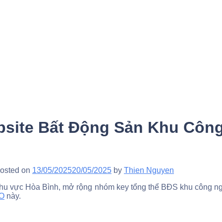
bsite Bất Động Sản Khu Công
osted on
13/05/2025
20/05/2025
by
Thien Nguyen
khu vực Hòa Bình, mở rộng nhóm key tổng thể BĐS khu công ngh
EO
này.