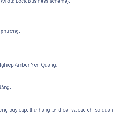
 (ví dụ: LocalBusiness schema).
ịa phương.
g Nghiệp Amber Yên Quang.
dàng.
ng truy cập, thứ hạng từ khóa, và các chỉ số quan