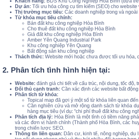
Khách hàng:
BDS Khu Công Nghiệp Hòa Bình (dựa tr
Dự án:
Tối ưu hóa công cụ tìm kiếm (SEO) cho website vớ
Thị trường mục tiêu:
Các doanh nghiệp trong và ngoài
Từ khóa mục tiêu chính:
Bán đất khu công nghiệp Hòa Bình
Cho thuê đất khu công nghiệp Hòa Bình
Giá đất khu công nghiệp Hòa Bình
Amber Yên Quang Industrial Park
Khu công nghiệp Yên Quang
Bất động sản khu công nghiệp
Thách thức:
Website mới hoặc chưa được tối ưu hóa, cạ
2. Phân tích tình hình hiện tại:
Website:
đánh giá chi tiết về cấu trúc, nội dung, tốc độ,
Đối thủ cạnh tranh:
Cần xác định các website bất động 
Phân tích từ khóa:
Topical map đã gợi ý một số từ khóa liên quan đ
Cần nghiên cứu và mở rộng danh sách từ khóa dựa 
hàng mục tiêu (ví dụ: “chi phí thuê đất khu công 
Phân tích địa lý:
Hòa Bình là một tỉnh có tiềm năng phát 
và các đơn vị hành chính (Thành phố Hòa Bình, các huyện
trong chiến lược SEO.
Thông tin liên quan:
Dân cư, kinh tế, nông nghiệp, du 