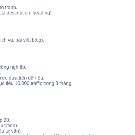
nh tranh.
ta description, heading).
ch vụ, bài viết blog).
công nghiệp.
.
ược dựa trên dữ liệu.
tiêu 10.000 traffic trong 3 tháng.
p 20.
uration).
u tư vấn).