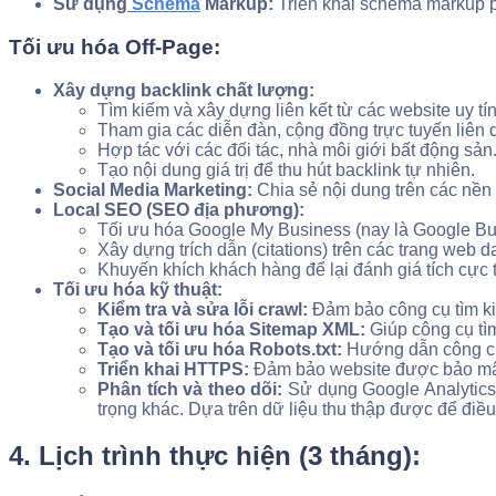
Sử dụng
Schema
Markup:
Triển khai schema markup ph
Tối ưu hóa Off-Page:
Xây dựng backlink chất lượng:
Tìm kiếm và xây dựng liên kết từ các website uy tí
Tham gia các diễn đàn, cộng đồng trực tuyến liên 
Hợp tác với các đối tác, nhà môi giới bất động sản
Tạo nội dung giá trị để thu hút backlink tự nhiên.
Social Media Marketing:
Chia sẻ nội dung trên các nền t
Local SEO (SEO địa phương):
Tối ưu hóa Google My Business (nay là Google Bu
Xây dựng trích dẫn (citations) trên các trang web 
Khuyến khích khách hàng để lại đánh giá tích cực
Tối ưu hóa kỹ thuật:
Kiểm tra và sửa lỗi crawl:
Đảm bảo công cụ tìm kiế
Tạo và tối ưu hóa Sitemap XML:
Giúp công cụ tìm
Tạo và tối ưu hóa Robots.txt:
Hướng dẫn công cụ 
Triển khai HTTPS:
Đảm bảo website được bảo mậ
Phân tích và theo dõi:
Sử dụng Google Analytics 
trọng khác. Dựa trên dữ liệu thu thập được để điều
4. Lịch trình thực hiện (3 tháng):