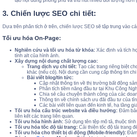
tạo nội dung phong phú và thu hút nhiều đối tượng hơn (v
3. Chiến lược SEO chi tiết:
Dựa trên phân tích ở trên, chiến lược SEO sẽ tập trung vào cá
Tối ưu hóa On-Page:
Nghiên cứu và tối ưu hóa từ khóa:
Xác định và tích hợ
tính alt của hình ảnh.
Xây dựng nội dung chất lượng cao:
Trang dịch vụ chi tiết:
Tạo các trang riêng biệt ch
khác (nếu có). Nội dung cần cung cấp thông tin chi tiết
Bài viết blog/tin tức:
Cập nhật thông tin về thị trường bất động sả
Phân tích tiềm năng đầu tư tại Khu Công N
Chia sẻ câu chuyện thành công của các doanh
Thông tin về chính sách ưu đãi đầu tư của tỉ
Các bài viết liên quan đến kinh tế, hạ tầng 
Tối ưu hóa cấu trúc website và điều hướng:
Đảm bảo 
liên kết các trang liên quan.
Tối ưu hóa hình ảnh:
Sử dụng tên tệp mô tả, thuộc tính
Tối ưu hóa tốc độ tải trang:
Cải thiện tốc độ tải trang
Tối ưu hóa cho thiết bị di động (Mobile-friendly):
Đảm b