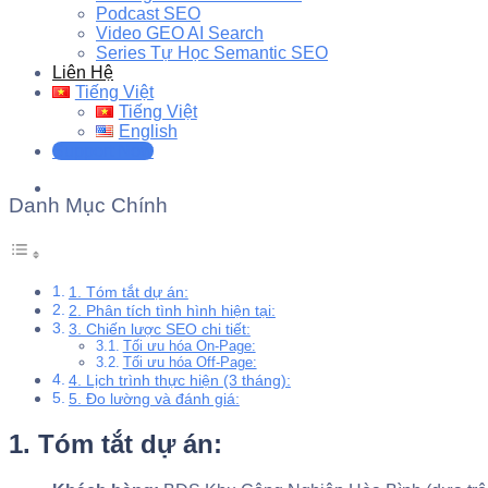
Podcast SEO
Video GEO AI Search
Series Tự Học Semantic SEO
Liên Hệ
Tiếng Việt
Tiếng Việt
English
Support Now
Danh Mục Chính
1. Tóm tắt dự án:
2. Phân tích tình hình hiện tại:
3. Chiến lược SEO chi tiết:
Tối ưu hóa On-Page:
Tối ưu hóa Off-Page:
4. Lịch trình thực hiện (3 tháng):
5. Đo lường và đánh giá:
1. Tóm tắt dự án: