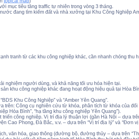
ên
topical map
)
i mục tiêu tăng traffic tự nhiên trong vòng 3 tháng.
 nước đang tìm kiếm đất và nhà xưởng tại Khu Công Nghiệp Am
nh tranh từ các khu công nghiệp khác, cần nhanh chóng thu hú
 trải nghiệm người dùng, và khả năng tối ưu hóa hiện tại.
sản khu công nghiệp khác đang hoạt động hiệu quả tại Hòa Bìn
ến “BDS Khu Công Nghiệp” và “Amber Yên Quang”.
trên: Công cụ nghiên cứu từ khóa, phân tích từ khóa của đối t
nghiệp Hòa Bình”, “hạ tầng khu công nghiệp Yên Quang”).
triển công nghiệp. Vị trí địa lý thuận lợi (gần Hà Nội – dựa trên
 Cao Phong, Đà Bắc, v.v. – dựa trên “Vị trí địa lý” và “Đơn vị
lịch, văn hóa, giao thông (đường bộ, đường thủy – dựa trên “Th