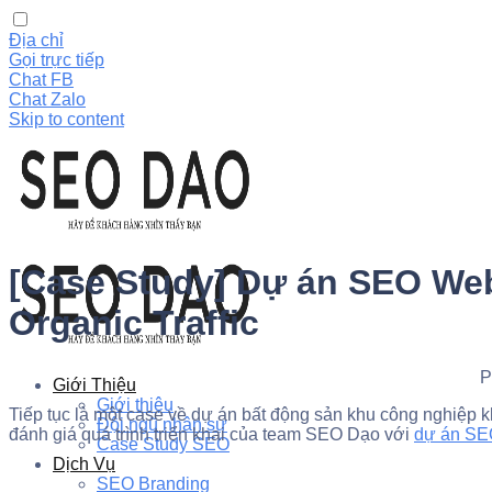
Địa chỉ
Gọi trực tiếp
Chat FB
Chat Zalo
Skip to content
[Case Study] Dự án SEO We
Organic Traffic
P
Giới Thiệu
Giới thiệu
Tiếp tục là một case về dự án bất động sản khu công nghiệp 
Đội ngũ nhân sự
đánh giá quá trình triển khai của team SEO Dạo với
dự án S
Case Study SEO
Dịch Vụ
SEO Branding